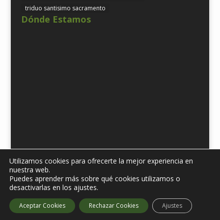
triduo santisimo sacramento
Dónde Estamos
Utilizamos cookies para ofrecerte la mejor experiencia en
nuestra web.
Puedes aprender más sobre qué cookies utilizamos o
Diseñado por
iNova Cloud. 2019 © Todos los derechos
desactivarlas en los ajustes.
reservados.
| Política de Protección de datos
| Aviso
Aceptar Cookies
Rechazar Cookies
Ajustes
Legal |