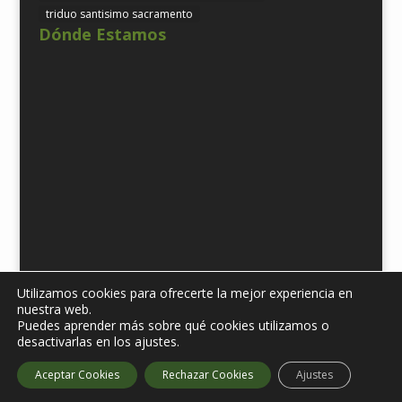
triduo santisimo sacramento
Dónde Estamos
Utilizamos cookies para ofrecerte la mejor experiencia en
nuestra web.
Puedes aprender más sobre qué cookies utilizamos o
Diseñado por
iNova Cloud. 2019 © Todos los derechos
desactivarlas en los ajustes.
reservados.
| Política de Protección de datos
| Aviso
Aceptar Cookies
Rechazar Cookies
Ajustes
Legal |