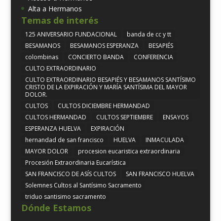
Alta a Hermanos
Temas de interés
125 ANIVERSARIO FUNDACIONAL
banda de cc y tt
BESAMANOS
BESAMANOS ESPERANZA
BESAPIÉS
colombinas
CONCIERTO BANDA
CONFERENCIA
CULTO EXTRAORDINARIO
CULTO EXTRAORDINARIO BESAPIÉS Y BESAMANOS SANTÍSIMO
CRISTO DE LA EXPIRACIÓN Y MARÍA SANTÍSIMA DEL MAYOR
DOLOR.
CULTOS
CULTOS DICIEMBRE HERMANDAD
CULTOS HERMANDAD
CULTOS SEPTIEMBRE
ENSAYOS
ESPERANZA HUELVA
EXPIRACIÓN
hernandad de san francisco
HUELVA
INMACULADA
MAYOR DOLOR
procesion eucaristica extraordinaria
Procesión Extraordinaria Eucarística
SAN FRANCISCO DE ASÍS CULTOS
SAN FRANCISCO HUELVA
Solemnes Cultos al Santísimo Sacramento
triduo santisimo sacramento
Dónde Estamos