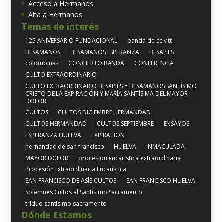
Acceso a Hermanos
Alta a Hermanos
Temas de interés
125 ANIVERSARIO FUNDACIONAL
banda de cc y tt
BESAMANOS
BESAMANOS ESPERANZA
BESAPIÉS
colombinas
CONCIERTO BANDA
CONFERENCIA
CULTO EXTRAORDINARIO
CULTO EXTRAORDINARIO BESAPIÉS Y BESAMANOS SANTÍSIMO
CRISTO DE LA EXPIRACIÓN Y MARÍA SANTÍSIMA DEL MAYOR
DOLOR.
CULTOS
CULTOS DICIEMBRE HERMANDAD
CULTOS HERMANDAD
CULTOS SEPTIEMBRE
ENSAYOS
ESPERANZA HUELVA
EXPIRACIÓN
hernandad de san francisco
HUELVA
INMACULADA
MAYOR DOLOR
procesion eucaristica extraordinaria
Procesión Extraordinaria Eucarística
SAN FRANCISCO DE ASÍS CULTOS
SAN FRANCISCO HUELVA
Solemnes Cultos al Santísimo Sacramento
triduo santisimo sacramento
Dónde Estamos