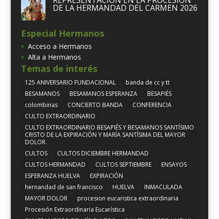
REPRESENTACIÓN EN LA PROCESIÓN
DE LA HERMANDAD DEL CARMEN 2026
Especial Hermanos
Acceso a Hermanos
Alta a Hermanos
Temas de interés
125 ANIVERSARIO FUNDACIONAL
banda de cc y tt
BESAMANOS
BESAMANOS ESPERANZA
BESAPIÉS
colombinas
CONCIERTO BANDA
CONFERENCIA
CULTO EXTRAORDINARIO
CULTO EXTRAORDINARIO BESAPIÉS Y BESAMANOS SANTÍSIMO
CRISTO DE LA EXPIRACIÓN Y MARÍA SANTÍSIMA DEL MAYOR
DOLOR.
CULTOS
CULTOS DICIEMBRE HERMANDAD
CULTOS HERMANDAD
CULTOS SEPTIEMBRE
ENSAYOS
ESPERANZA HUELVA
EXPIRACIÓN
hernandad de san francisco
HUELVA
INMACULADA
MAYOR DOLOR
procesion eucaristica extraordinaria
Procesión Extraordinaria Eucarística