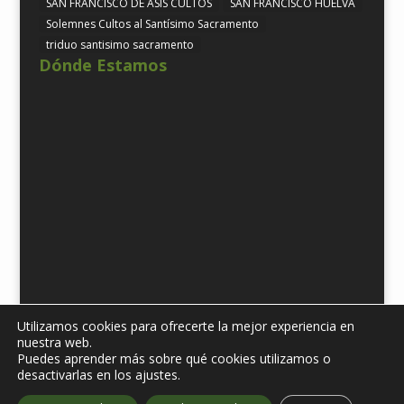
SAN FRANCISCO DE ASÍS CULTOS
SAN FRANCISCO HUELVA
Solemnes Cultos al Santísimo Sacramento
triduo santisimo sacramento
Dónde Estamos
Utilizamos cookies para ofrecerte la mejor experiencia en
nuestra web.
Puedes aprender más sobre qué cookies utilizamos o
Diseñado por
iNova Cloud. 2019 © Todos los derechos
desactivarlas en los ajustes.
reservados.
| Política de Protección de datos
| Aviso