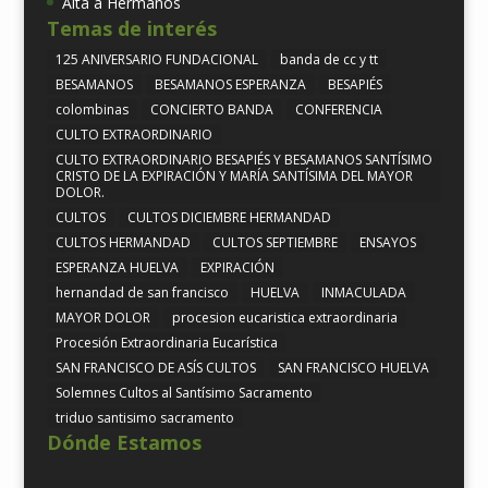
Alta a Hermanos
Temas de interés
125 ANIVERSARIO FUNDACIONAL
banda de cc y tt
BESAMANOS
BESAMANOS ESPERANZA
BESAPIÉS
colombinas
CONCIERTO BANDA
CONFERENCIA
CULTO EXTRAORDINARIO
CULTO EXTRAORDINARIO BESAPIÉS Y BESAMANOS SANTÍSIMO
CRISTO DE LA EXPIRACIÓN Y MARÍA SANTÍSIMA DEL MAYOR
DOLOR.
CULTOS
CULTOS DICIEMBRE HERMANDAD
CULTOS HERMANDAD
CULTOS SEPTIEMBRE
ENSAYOS
ESPERANZA HUELVA
EXPIRACIÓN
hernandad de san francisco
HUELVA
INMACULADA
MAYOR DOLOR
procesion eucaristica extraordinaria
Procesión Extraordinaria Eucarística
SAN FRANCISCO DE ASÍS CULTOS
SAN FRANCISCO HUELVA
Solemnes Cultos al Santísimo Sacramento
triduo santisimo sacramento
Dónde Estamos