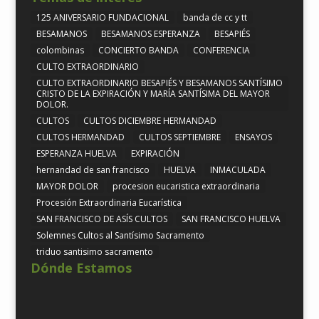
125 ANIVERSARIO FUNDACIONAL
banda de cc y tt
BESAMANOS
BESAMANOS ESPERANZA
BESAPIÉS
colombinas
CONCIERTO BANDA
CONFERENCIA
CULTO EXTRAORDINARIO
CULTO EXTRAORDINARIO BESAPIÉS Y BESAMANOS SANTÍSIMO
CRISTO DE LA EXPIRACIÓN Y MARÍA SANTÍSIMA DEL MAYOR
DOLOR.
CULTOS
CULTOS DICIEMBRE HERMANDAD
CULTOS HERMANDAD
CULTOS SEPTIEMBRE
ENSAYOS
ESPERANZA HUELVA
EXPIRACIÓN
hernandad de san francisco
HUELVA
INMACULADA
MAYOR DOLOR
procesion eucaristica extraordinaria
Procesión Extraordinaria Eucarística
SAN FRANCISCO DE ASÍS CULTOS
SAN FRANCISCO HUELVA
Solemnes Cultos al Santísimo Sacramento
triduo santisimo sacramento
Dónde Estamos