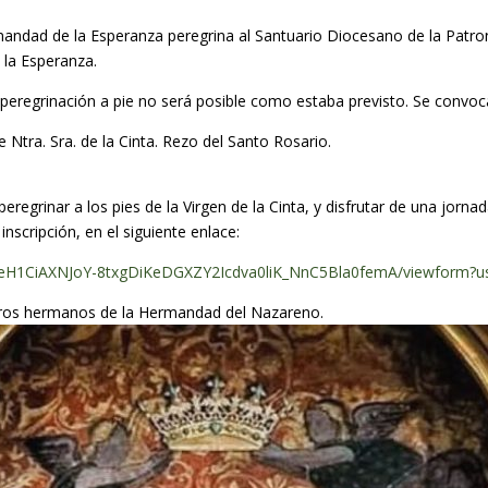
andad de la Esperanza peregrina al Santuario Diocesano de la Patrona
e la Esperanza.
a peregrinación a pie no será posible como estaba previsto. Se convo
 Ntra. Sra. de la Cinta. Rezo del Santo Rosario.
regrinar a los pies de la Virgen de la Cinta, y disfrutar de una jorna
nscripción, en el siguiente enlace:
LSeH1CiAXNJoY-8txgDiKeDGXZY2Icdva0liK_NnC5Bla0femA/viewform?u
tros hermanos de la Hermandad del Nazareno.