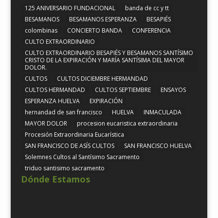
125 ANIVERSARIO FUNDACIONAL
banda de cc y tt
BESAMANOS
BESAMANOS ESPERANZA
BESAPIÉS
colombinas
CONCIERTO BANDA
CONFERENCIA
CULTO EXTRAORDINARIO
CULTO EXTRAORDINARIO BESAPIÉS Y BESAMANOS SANTÍSIMO
CRISTO DE LA EXPIRACIÓN Y MARÍA SANTÍSIMA DEL MAYOR
DOLOR.
CULTOS
CULTOS DICIEMBRE HERMANDAD
CULTOS HERMANDAD
CULTOS SEPTIEMBRE
ENSAYOS
ESPERANZA HUELVA
EXPIRACIÓN
hernandad de san francisco
HUELVA
INMACULADA
MAYOR DOLOR
procesion eucaristica extraordinaria
Procesión Extraordinaria Eucarística
SAN FRANCISCO DE ASÍS CULTOS
SAN FRANCISCO HUELVA
Solemnes Cultos al Santísimo Sacramento
triduo santisimo sacramento
Dónde Estamos