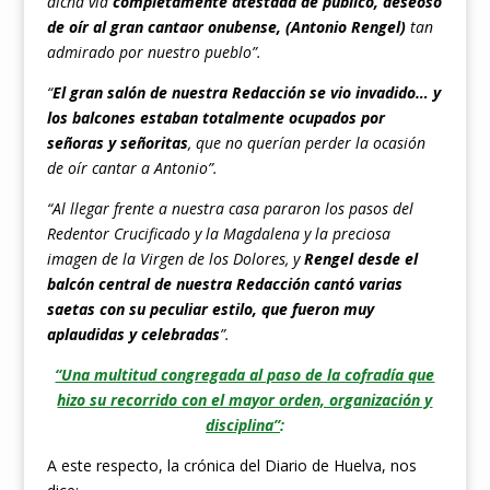
dicha vía
completamente atestada de público, deseoso
de oír al gran cantaor onubense, (Antonio Rengel)
tan
admirado por nuestro pueblo”.
“
El gran salón de nuestra Redacción se vio invadido… y
los balcones estaban totalmente ocupados por
señoras y señoritas
, que no querían perder la ocasión
de oír cantar a Antonio”.
“Al llegar frente a nuestra casa pararon los pasos del
Redentor Crucificado y la Magdalena y la preciosa
imagen de la Virgen de los Dolores, y
Rengel desde el
balcón central de nuestra Redacción cantó varias
saetas con su peculiar estilo, que fueron muy
aplaudidas y celebradas
”.
“Una multitud congregada al paso de la cofradía que
hizo su recorrido con el mayor orden, organización y
disciplina”
:
A este respecto, la crónica del Diario de Huelva, nos