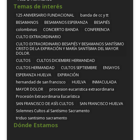
Temas de interés
125 ANIVERSARIO FUNDACIONAL
banda de cc y tt
BESAMANOS
BESAMANOS ESPERANZA
BESAPIÉS
colombinas
CONCIERTO BANDA
CONFERENCIA
CULTO EXTRAORDINARIO
CULTO EXTRAORDINARIO BESAPIÉS Y BESAMANOS SANTÍSIMO
CRISTO DE LA EXPIRACIÓN Y MARÍA SANTÍSIMA DEL MAYOR
DOLOR.
CULTOS
CULTOS DICIEMBRE HERMANDAD
CULTOS HERMANDAD
CULTOS SEPTIEMBRE
ENSAYOS
ESPERANZA HUELVA
EXPIRACIÓN
hernandad de san francisco
HUELVA
INMACULADA
MAYOR DOLOR
procesion eucaristica extraordinaria
Procesión Extraordinaria Eucarística
SAN FRANCISCO DE ASÍS CULTOS
SAN FRANCISCO HUELVA
Solemnes Cultos al Santísimo Sacramento
triduo santisimo sacramento
Dónde Estamos