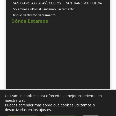
SAN FRANCISCO DE ASÍS CULTOS
SAN FRANCISCO HUELVA
Solemnes Cultos al Santísimo Sacramento
triduo santisimo sacramento
Dónde Estamos
Utilizamos cookies para ofrecerte la mejor experiencia en
nuestra web.
Puedes aprender más sobre qué cookies utilizamos o
Diseñado por
iNova Cloud. 2019 © Todos los derechos
desactivarlas en los ajustes.
reservados.
| Política de Protección de datos
| Aviso