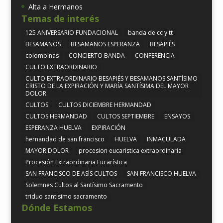
Alta a Hermanos
Temas de interés
125 ANIVERSARIO FUNDACIONAL
banda de cc y tt
BESAMANOS
BESAMANOS ESPERANZA
BESAPIÉS
colombinas
CONCIERTO BANDA
CONFERENCIA
CULTO EXTRAORDINARIO
CULTO EXTRAORDINARIO BESAPIÉS Y BESAMANOS SANTÍSIMO
CRISTO DE LA EXPIRACIÓN Y MARÍA SANTÍSIMA DEL MAYOR
DOLOR.
CULTOS
CULTOS DICIEMBRE HERMANDAD
CULTOS HERMANDAD
CULTOS SEPTIEMBRE
ENSAYOS
ESPERANZA HUELVA
EXPIRACIÓN
hernandad de san francisco
HUELVA
INMACULADA
MAYOR DOLOR
procesion eucaristica extraordinaria
Procesión Extraordinaria Eucarística
SAN FRANCISCO DE ASÍS CULTOS
SAN FRANCISCO HUELVA
Solemnes Cultos al Santísimo Sacramento
triduo santisimo sacramento
Dónde Estamos