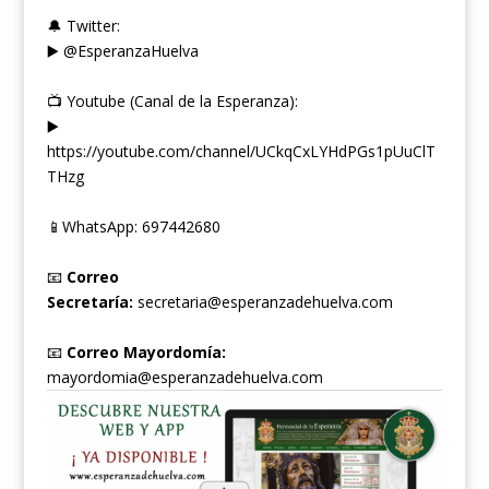
🔔 Twitter:
▶️ @EsperanzaHuelva
📺 Youtube (Canal de la Esperanza):
▶️
https://youtube.com/channel/UCkqCxLYHdPGs1pUuClT
THzg
📱WhatsApp: 697442680
📧
Correo
Secretaría:
secretaria@esperanzadehuelva.com
📧
Correo Mayordomía:
mayordomia@esperanzadehuelva.com