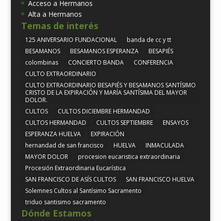
Acceso a Hermanos
Alta a Hermanos
Temas de interés
125 ANIVERSARIO FUNDACIONAL
banda de cc y tt
BESAMANOS
BESAMANOS ESPERANZA
BESAPIÉS
colombinas
CONCIERTO BANDA
CONFERENCIA
CULTO EXTRAORDINARIO
CULTO EXTRAORDINARIO BESAPIÉS Y BESAMANOS SANTÍSIMO
CRISTO DE LA EXPIRACIÓN Y MARÍA SANTÍSIMA DEL MAYOR
DOLOR.
CULTOS
CULTOS DICIEMBRE HERMANDAD
CULTOS HERMANDAD
CULTOS SEPTIEMBRE
ENSAYOS
ESPERANZA HUELVA
EXPIRACIÓN
hernandad de san francisco
HUELVA
INMACULADA
MAYOR DOLOR
procesion eucaristica extraordinaria
Procesión Extraordinaria Eucarística
SAN FRANCISCO DE ASÍS CULTOS
SAN FRANCISCO HUELVA
Solemnes Cultos al Santísimo Sacramento
triduo santisimo sacramento
Dónde Estamos